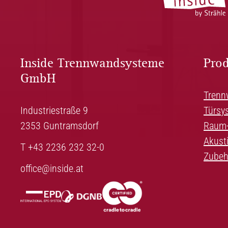
Inside Trennwandsysteme
Pro
GmbH
Trenn
Industriestraße 9
Türsy
2353 Guntramsdorf
Raum-
Akust
T +43 2236 232 32-0
Zubeh
office@inside.at