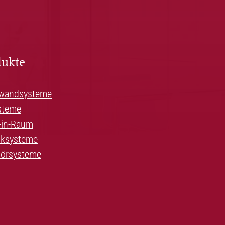
dukte
wandsysteme
steme
in-Raum
iksysteme
örsysteme