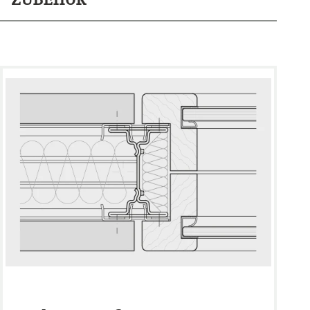
Absorber, Jalousien, Überströmelemente,
Organisationssysteme