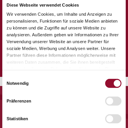
Diese Webseite verwendet Cookies
Standorte: Waiblingen und Borkheide
Wir verwenden Cookies, um Inhalte und Anzeigen zu
Mitarbeiter: 225
personalisieren, Funktionen für soziale Medien anbieten
Vertragsmonteure: 150
zu können und die Zugriffe auf unsere Website zu
Niederlassungen: Deutschland, Schweiz, Österreich
analysieren. Außerdem geben wir Informationen zu Ihrer
Exportländer: UK, Frankreich, Belgien, Luxemburg,
Verwendung unserer Website an unsere Partner für
Italien, Polen
soziale Medien, Werbung und Analysen weiter. Unsere
Auszeichnungen und Preise:
Partner führen diese Informationen möglicherweise mit
5x Gewinner Architects Partner Award
weiteren Daten zusammen, die Sie ihnen bereitgestellt
2x Innovationspreis Architektur und Technik
haben oder die sie im Rahmen Ihrer Nutzung der Dienste
gesammelt haben.
Einwilligungsauswahl
Notwendig
Präferenzen
Statistiken