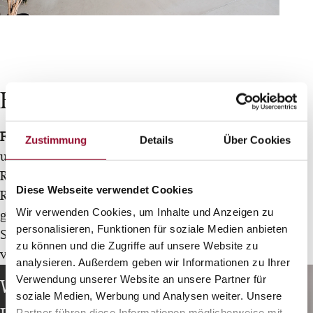
Re-Use Vorteile
Für Neukunden:
Bereits in der Planungsphase
Zustimmung
Details
Über Cookies
unterstützen wir Sie dabei, Ihre Wand- und
Raumsysteme optimal für mögliche
Diese Webseite verwendet Cookies
Re‑Use‑Optionen auszurichten. Diese Beratung
Wir verwenden Cookies, um Inhalte und Anzeigen zu
gehört seit über 40 Jahren zu unserem
personalisieren, Funktionen für soziale Medien anbieten
Selbstverständnis – denn unsere Systeme sind
zu können und die Zugriffe auf unsere Website zu
von Grund auf flexibel konzipiert.
analysieren. Außerdem geben wir Informationen zu Ihrer
Verwendung unserer Website an unsere Partner für
Wir empfehlen Ihnen passende
soziale Medien, Werbung und Analysen weiter. Unsere
Partner führen diese Informationen möglicherweise mit