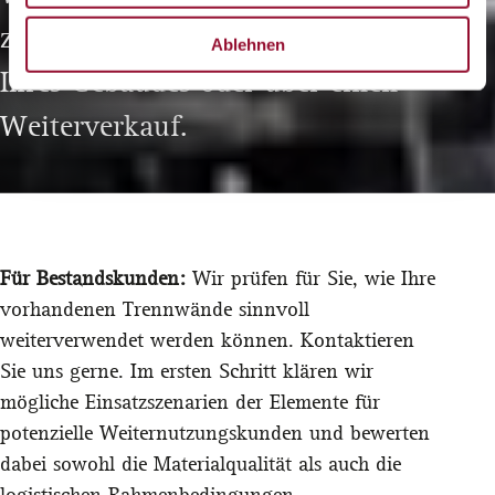
zu ermöglichen – sei es innerhalb
Ablehnen
Ihres Gebäudes oder über einen
Weiterverkauf.
Für Bestandskunden:
Wir prüfen für Sie, wie Ihre
vorhandenen Trennwände sinnvoll
weiterverwendet werden können.
Kontaktieren
Sie uns gerne.
Im ersten Schritt klären wir
mögliche Einsatzszenarien der Elemente für
potenzielle Weiternutzungskunden und bewerten
dabei sowohl die Materialqualität als auch die