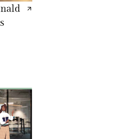
onald
s