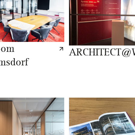
oom
ARCHITECT@
msdorf