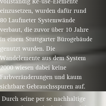
vollständig Re-use-Elemente
einzusetzen, wurden dafür rund
80 Laufmeter Systemwände
verbaut, die zuvor über 10 Jahre
in einem Stuttgarter Bürogebäude
genutzt wurden. Die
Wandelemente aus dem System
2000 wiesen dabei keine
Farbveränderungen und kaum
sichtbare Gebrauchsspuren auf.
Durch seine per se nachhaltige