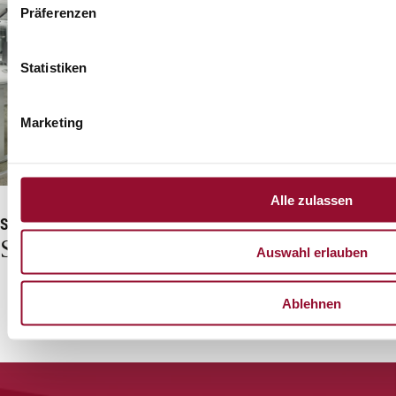
Präferenzen
Statistiken
Marketing
Alle zulassen
System 2000, 3400, 7400
System 3400
Sparkasse Trier
TPA, Wien
Auswahl erlauben
Ablehnen