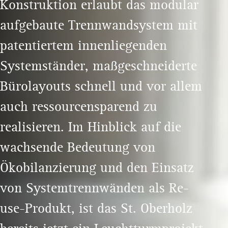
Konstruktion erlaubt das modular
aufgebaute Trennwandsystem mit
patentiertem innenliegenden
Systemständer, maßgeschneiderte
Bürolayouts schnell und vor allem
auch ressourcensparend zu
realisieren. Im Hinblick auf die
wachsende Bedeutung von
Ökobilanzierung und den Einsatz
von Systemtrennwänden als Re-
use-Produkt, ist das St. Oberholz