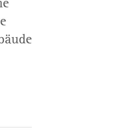
he
e
ebäude