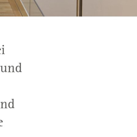
i
 und
ind
e