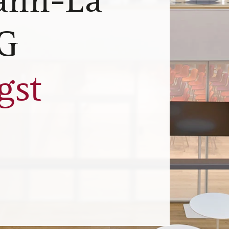
ann-La
G
gst