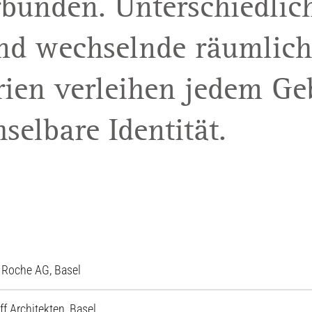
bunden. Unterschiedlic
d wechselnde räumlich
rien verleihen jedem G
selbare Identität.
 Roche AG, Basel
f Architekten, Basel