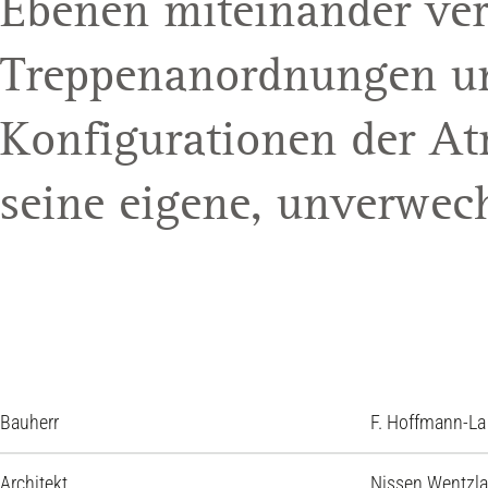
Ebenen miteinander ver
Treppenanordnungen un
Konfigurationen der At
seine eigene, unverwech
Bauherr
F. Hoffmann-La
Architekt
Nissen Wentzlaf