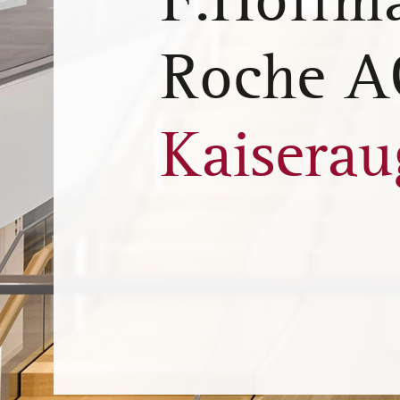
F.Hoffm
Roche A
Kaiserau