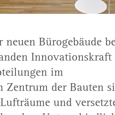
er neuen Bürogebäude be
tanden Innovationskraft
bteilungen im
m Zentrum der Bauten s
 Lufträume und versetzt