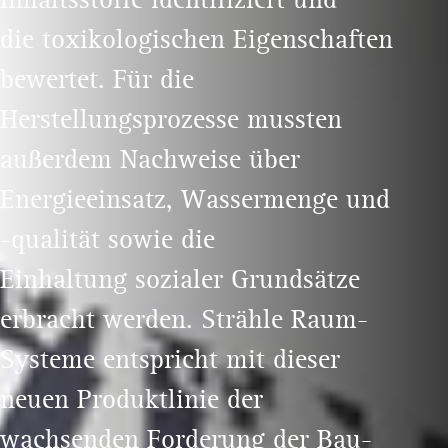
die toxikologischen Eigenschaften
bewertet. Für die
Herstellungsprozesse mussten
außerdem Nachweise über
Energieeinsatz, Wassermenge und
-qualität sowie die
Einhaltung sozialer Grundsätze
erbracht werden. Strähle Raum-
Systeme entspricht mit dieser
neuen Produktlinie der
wachsenden Forderung der Bau-