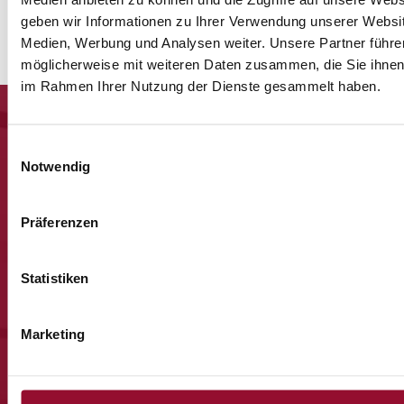
geben wir Informationen zu Ihrer Verwendung unserer Websit
Medien, Werbung und Analysen weiter. Unsere Partner führe
möglicherweise mit weiteren Daten zusammen, die Sie ihnen b
im Rahmen Ihrer Nutzung der Dienste gesammelt haben.
Einwilligungsauswahl
Notwendig
Jetzt anmelden und
Präferenzen
nichts mehr
Statistiken
verpassen.
Marketing
Viermal im Jahr senden wir Ihnen Post von Strähle – mit
unseren neuesten Veranstaltungen, Produkt- Neuheiten und