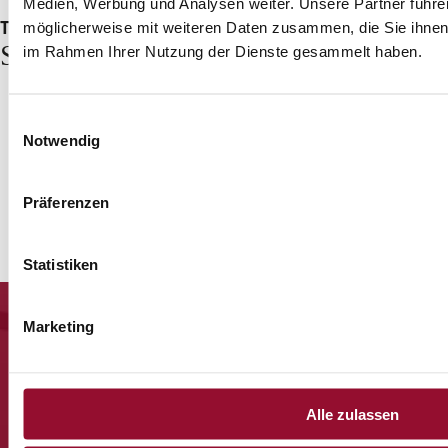
Medien, Werbung und Analysen weiter. Unsere Partner führe
Trennwandsystem 2000
möglicherweise mit weiteren Daten zusammen, die Sie ihnen b
Sparkasse, Salzburg
im Rahmen Ihrer Nutzung der Dienste gesammelt haben.
System 2300
Quartier Be
Einwilligungsauswahl
Notwendig
Central 2
Präferenzen
Statistiken
Marketing
Alle zulassen
Jetzt anmelden und