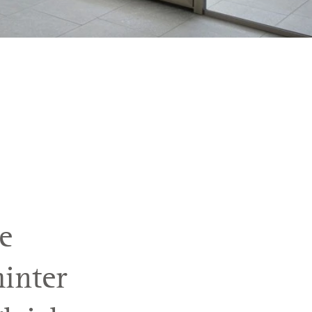
e
inter