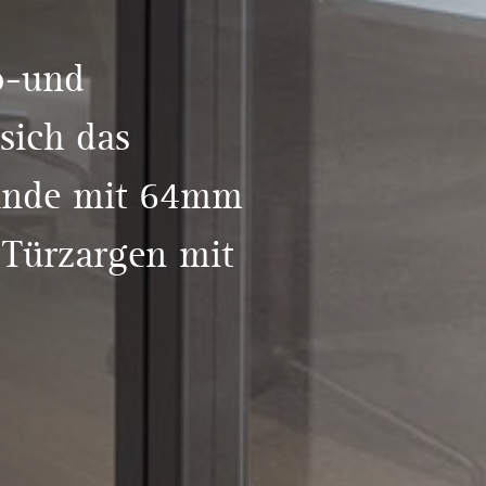
o-und
sich das
ände mit 64mm
 Türzargen mit