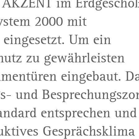
m AKZENT im Erdgescho
ystem 2000 mit
 eingesetzt. Um ein
utz zu gewährleisten
mentüren eingebaut. D
gs- und Besprechungszo
andard entsprechen und
uktives Gesprächsklima