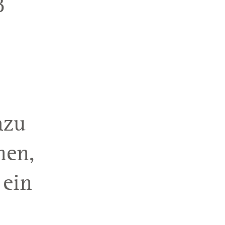
ß
azu
nen,
 ein