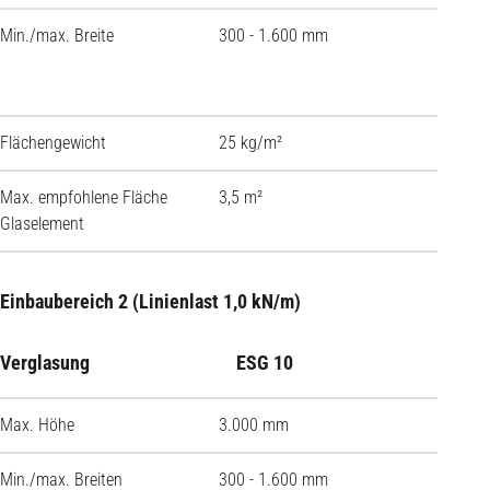
Min./max. Breite
300 - 1.600 mm
300 - 
Flächengewicht
25 kg/m²
30 kg/
Max. empfohlene Fläche
3,5 m²
3,5 m²
Glaselement
Einbaubereich 2 (Linienlast 1,0 kN/m)
Verglasung
ESG 10
ESG 1
Max. Höhe
3.000 mm
3.500 
Min./max. Breiten
300 - 1.600 mm
300 - 