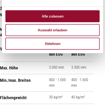
4.000
300 - 1.600
2300.SG VSG 8 + ESG
6
Alle zulassen
Maximale Abmessungen System 3400 (mit
Auswahl erlauben
Absturzsicherheit):
Ablehnen
Verglasung
VSG 12
VSG 16
aus ESG
aus ESG
3.000 mm
3.500 mm
Max. Höhe
400 - 1.600
400 - 1.600
Min./max. Breiten
mm
mm
30 kg/m²
40 kg/m²
Flächengewicht