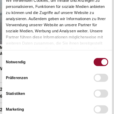
Wir verwenden Cookies, um Inhalte und Anzeigen zu
personalisieren, Funktionen für soziale Medien anbieten
zu können und die Zugriffe auf unsere Website zu
analysieren. Außerdem geben wir Informationen zu Ihrer
Verwendung unserer Website an unsere Partner für
soziale Medien, Werbung und Analysen weiter. Unsere
Partner führen diese Informationen möglicherweise mit
weiteren Daten zusammen, die Sie ihnen bereitgestellt
Maximale Abmessungen System 2000/2300 (mit
haben oder die sie im Rahmen Ihrer Nutzung der Dienste
Absturzsicherheit):
gesammelt haben.
Einwilligungsauswahl
Notwendig
Verglasung
Max.
Elementbrei
Wandhöhe
te
Präferenzen
4.000
300 - 1.600
2000.FG VSG 8 + ESG
Statistiken
6
4.000
300 - 1.600
2000.MG VSG 8
Marketing