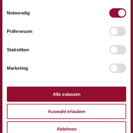
gesammelt haben.
Einwilligungsauswahl
Notwendig
Präferenzen
Statistiken
Inside Trennwandsysteme
GmbH
Marketing
Industriestraße 9
2353 Guntramsdorf
Alle zulassen
T +43 2236 232 32-0
Auswahl erlauben
office@inside.at
Produkte
Ablehnen