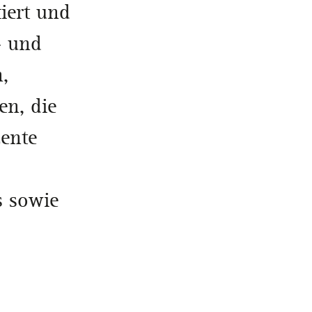
iert und
- und
,
en, die
zente
s sowie