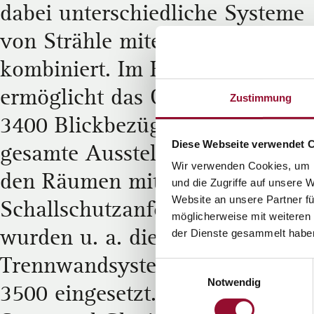
dabei unterschiedliche Systeme
von Strähle miteinander
kombiniert. Im Eingangsbereich
ermöglicht das Ganzglassystem
Zustimmung
3400 Blickbezüge durch die
Diese Webseite verwendet 
gesamte Ausstellungsfläche. In
Wir verwenden Cookies, um I
den Räumen mit höheren
und die Zugriffe auf unsere 
Website an unsere Partner fü
Schallschutzanforderungen
möglicherweise mit weiteren
wurden u. a. die zweischaligen
der Dienste gesammelt habe
Trennwandsysteme 2300 und
Einwilligungsauswahl
Notwendig
3500 eingesetzt. Die weiße