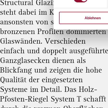
Structural Glazing Verklebung
steht dabei im Kontrast zu den
Ablehnen
ansonsten von schwarzen und
bronzenen Profilen dominierten
Glaswänden. Verschieden
einfach und doppelt ausgeführt
Ganzglasecken dienen als
Blickfang und zeigen die hohe
Qualität der eingesetzten
Systeme im Detail. Das Holz-
Pfosten-Riegel System T schafft