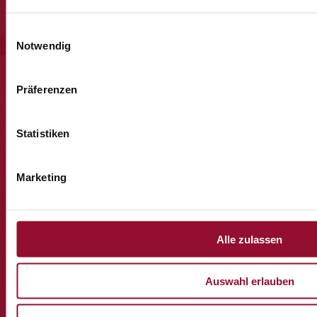
Viermal im Jahr senden wir Ihnen Post von Strähle – mit
unseren neuesten Veranstaltungen, Produkt- Neuheiten und
Einwilligungsauswahl
besonderen Momenten aus unserem Haus.
Notwendig
Präferenzen
Statistiken
Marketing
Alle zulassen
Auswahl erlauben