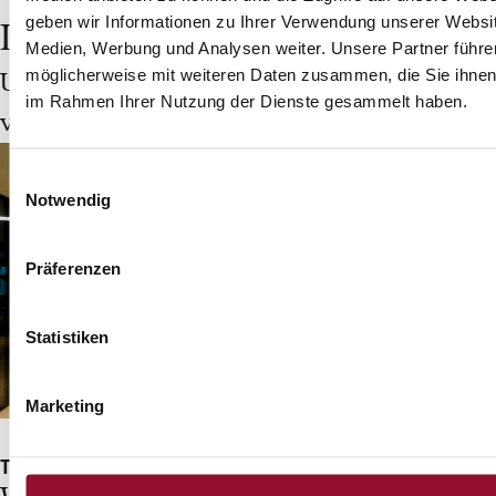
geben wir Informationen zu Ihrer Verwendung unserer Websit
Lassen Sie sich inspirieren:
Medien, Werbung und Analysen weiter. Unsere Partner führe
möglicherweise mit weiteren Daten zusammen, die Sie ihnen b
Unsere Referenzen zeigen, wie
im Rahmen Ihrer Nutzung der Dienste gesammelt haben.
vielseitig Raumgestaltung sein kann.
Einwilligungsauswahl
Notwendig
Präferenzen
Statistiken
Marketing
Trennwandsystem 2300
Re-use System 20