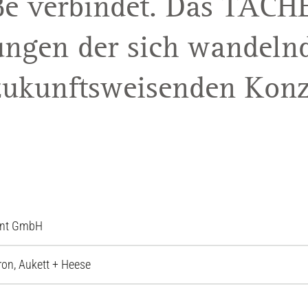
ße verbindet. Das TACH
ungen der sich wandeln
zukunftsweisenden Konz
ent GmbH
on, Aukett + Heese