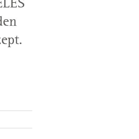
ELES
den
ept.