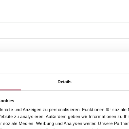
Details
Cookies
nhalte und Anzeigen zu personalisieren, Funktionen für soziale
Website zu analysieren. Außerdem geben wir Informationen zu I
schließen die Räume. Das Ganzglassystem 3400 sorgt fü
r soziale Medien, Werbung und Analysen weiter. Unsere Partner