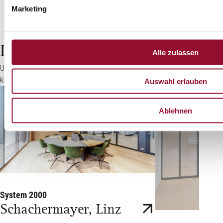
Marketing
Lassen Sie sich inspirieren:
Alle zulassen
Unsere Referenzen zeigen, wie vielseitig Raumgestaltung sein
kann.
Auswahl erlauben
Ablehnen
System 2000
Schachermayer, Linz